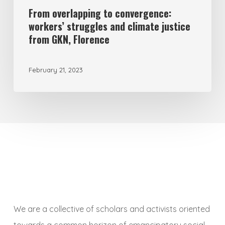
Florence
From overlapping to convergence:
workers’ struggles and climate justice
from GKN, Florence
February 21, 2023
We are a collective of scholars and activists oriented