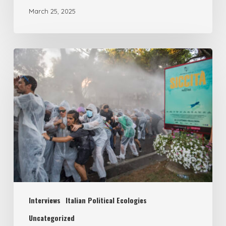
March 25, 2025
the
No
TAV
From
struggle
overlapping
to
convergence:
workers’
struggles
and
climate
justice
Interviews
Italian Political Ecologies
from
GKN,
Uncategorized