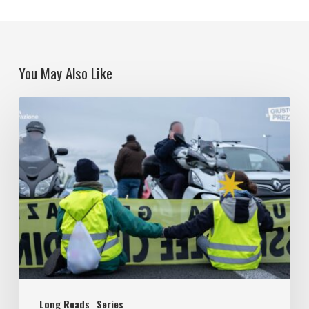
You May Also Like
Climate
democracy
when
democracy
fails.
The
affective
politics
of
Long Reads
Series
climate