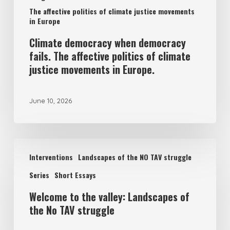
The affective politics of climate justice movements
justice
in Europe
movements
Climate democracy when democracy
in
fails. The affective politics of climate
Europe.
justice movements in Europe.
June 10, 2026
Welcome
Interventions
Landscapes of the NO TAV struggle
to
Series
Short Essays
the
Welcome to the valley: Landscapes of
valley:
the No TAV struggle
Landscapes
of