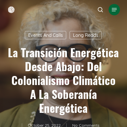
Skip
Menu
search
to
Close
main
Menu
content
Events And Calls
Long Reads
La Transición Energética
Desde Abajo: Del
Colonialismo Climático
A La Soberanía
Energética
October 25, 2022
No Comments