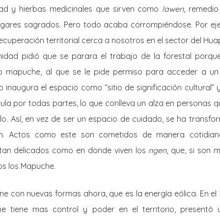
ad y hierbas medicinales que sirven como
lawen
, remedio
ugares sagrados. Pero todo acaba corrompiéndose. Por ej
recuperación territorial cerca a nosotros en el sector del Hua
nidad pidió que se parara el trabajo de la forestal porqu
o mapuche, al que se le pide permiso para acceder a un t
o inaugura el espacio como “sitio de significación cultural” y
cula por todas partes, lo que conlleva un alza en personas que
llo. Así, en vez de ser un espacio de cuidado, se ha transf
ón. Actos como este son cometidos de manera cotidian
tan delicados como en donde viven los
ngen
, que, si son 
os los Mapuche.
ne con nuevas formas ahora, que es la energía eólica. En el 2
 tiene mas control y poder en el territorio, presentó