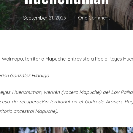
September 21, 2023
One Comment
el Walmapu, territorio Mapuche: Entrevista a Pablo Reyes H
rien González Hidalgo
eyes Huenchumán, werkén (vocero Mapuche) del
Lov Paill
so de recuperación territorial en el Golfo de Arauco, Regi
itorio ancestral Mapuche).