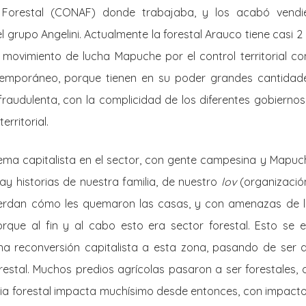
 Forestal (CONAF) donde trabajaba, y los acabó vendien
rupo Angelini. Actualmente la forestal Arauco tiene casi 2
 movimiento de lucha Mapuche por el control territorial con
mporáneo, porque tienen en su poder grandes cantidade
raudulenta, con la complicidad de los diferentes gobierno
rritorial.
stema capitalista en el sector, con gente campesina y Mapu
 historias de nuestra familia, de nuestro
lov
(organizaci
cuerdan cómo les quemaron las casas, y con amenazas de
orque al fin y al cabo esto era sector forestal. Esto se 
una reconversión capitalista a esta zona, pasando de ser
estal. Muchos predios agrícolas pasaron a ser forestales, 
tria forestal impacta muchísimo desde entonces, con impacto