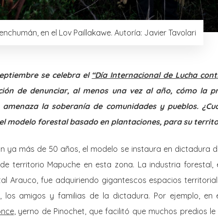
nchumán, en el Lov Paillakawe. Autoría: Javier Tavolari
septiembre se celebra el
“Día Internacional de Lucha cont
nción de denunciar, al menos una vez al año, cómo la pr
a amenaza la soberanía de comunidades y pueblos
. ¿Cu
el modelo forestal basado en plantaciones, para su territo
an ya más de 50 años, el modelo se instaura en dictadura de
de territorio Mapuche en esta zona. La industria forestal, 
tal Arauco, fue adquiriendo gigantescos espacios territoria
, los amigos y familias de la dictadura. Por ejemplo, en
once
, yerno de Pinochet, que facilitó que muchos predios l