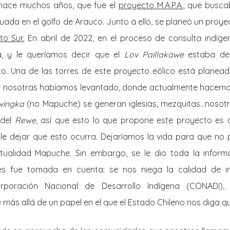
hace muchos años, que fue el
proyecto M.A.P.A.;
que buscab
tuada en el golfo de Arauco. Junto a ello, se planeó un proye
to Sur.
En abril de 2022, en el proceso de consulta indíge
ta, y le queríamos decir que el
Lov Paillakawe
estaba den
o. Una de las torres de este proyecto eólico está planea
nosotras habíamos levantado, donde actualmente hacemos 
wingka
(no Mapuche) se generan iglesias, mezquitas…nosotr
 del
Rewe
, así que esto lo que propone este proyecto es 
le dejar que esto ocurra. Dejaríamos la vida para que no 
itualidad Mapuche. Sin embargo, se le dio toda la inform
nes fue tomada en cuenta: se nos niega la calidad de i
rporación Nacional de Desarrollo Indígena (CONADI)
ás allá de un papel en el que el Estado Chileno nos diga q