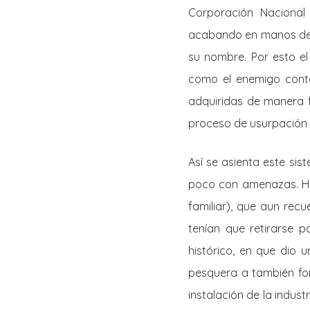
Corporación Nacional
acabando en manos del g
su nombre. Por esto el
como el enemigo conte
adquiridas de manera f
proceso de usurpación te
Así se asienta este si
poco con amenazas. Hay
familiar), que aun re
tenían que retirarse p
histórico, en que dio 
pesquera a también for
instalación de la indus