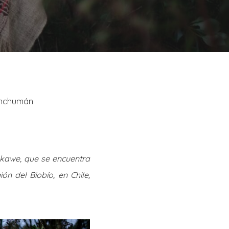
uenchumán
akawe
, que se encuentra
ón del Biobío, en Chile,