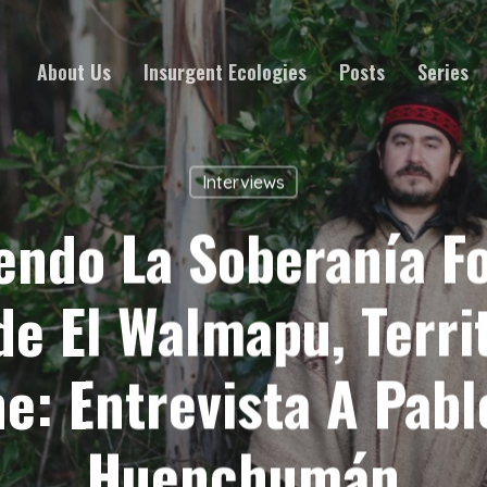
About Us
Insurgent Ecologies
Posts
Series
Interviews
endo La Soberanía F
e El Walmapu, Terri
e: Entrevista A Pabl
Huenchumán