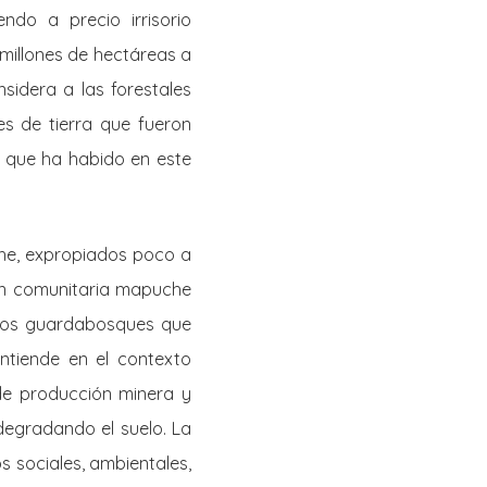
do a precio irrisorio
 millones de hectáreas a
sidera a las forestales
s de tierra que fueron
s que ha habido en este
che, expropiados poco a
ón comunitaria mapuche
 los guardabosques que
entiende en el contexto
 de producción minera y
degradando el suelo. La
s sociales, ambientales,